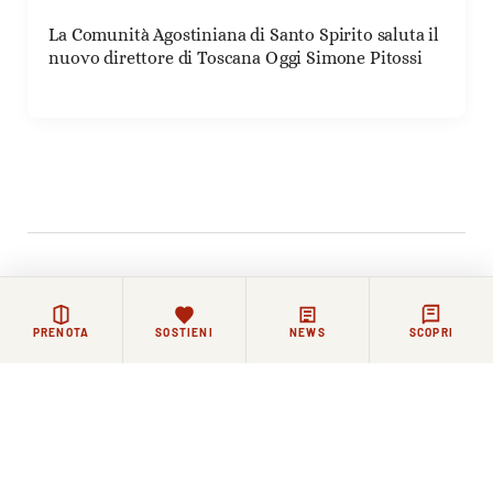
La Comunità Agostiniana di Santo Spirito saluta il
nuovo direttore di Toscana Oggi Simone Pitossi
Rimanere in contatto
PRENOTA
SOSTIENI
NEWS
SCOPRI
La vita di Santo Spirito continua ogni giorno, tra
celebrazioni, incontri e momenti di riflessione.
Chi lo desidera può restare in contatto con la Basilica e
la comunità agostiniana attraverso i nostri canali.