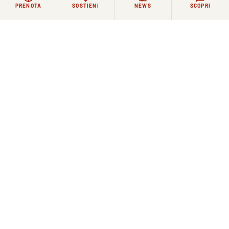
PRENOTA
SOSTIENI
NEWS
SCOPRI
La Comunità di Santo Spirito piange la scomparsa
di fra Severino Bussino
17 GIUGNO 2026