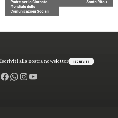
Padre per la Giornata
Santa Rita
»
Navigazione
Mondiale delle
Comunicazioni Sociali
Iscriviti alla nostra newsletter
ISCRIVITI
Facebook
WhatsApp
Instagram
YouTube