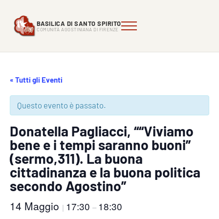
Passa al contenuto principale
Skip to header right navigation
Skip to site footer
BASILICA DI SANTO SPIRITO
Menu
Comunità Agostiniana di FIrenze
Basilica di Santo Spirito
COMUNITÀ AGOSTINIANA DI FIRENZE
« Tutti gli Eventi
Questo evento è passato.
Donatella Pagliacci, ““Viviamo
bene e i tempi saranno buoni”
(sermo,311). La buona
cittadinanza e la buona politica
secondo Agostino”
14 Maggio
17:30
18:30
|
–