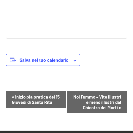
Salva nel tuo calendario
Evento
«
Inizio pia pratica dei 15
Noi Fummo – Vite illustri
Giovedì di Santa Rita
e meno illustri dal
Navigazione
Chiostro dei Morti
»