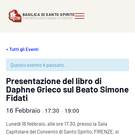
Passa al contenuto principale
Skip to header right navigation
Skip to site footer
BASILICA DI SANTO SPIRITO
Menu
Comunità Agostiniana di FIrenze
Basilica di Santo Spirito
COMUNITÀ AGOSTINIANA DI FIRENZE
« Tutti gli Eventi
Questo evento è passato.
Presentazione del libro di
Daphne Grieco sul Beato Simone
Fidati
16 Febbraio
17:30
19:00
|
–
Lunedì 16 febbraio, alle ore 17.30, presso la Sala
Capitolare del Convento di Santo Spirito, FIRENZE, si