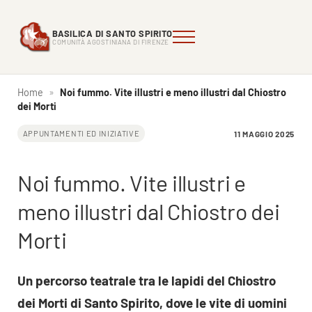
Passa al contenuto principale
Skip to header right navigation
Skip to site footer
BASILICA DI SANTO SPIRITO
Menu
Comunità Agostiniana di FIrenze
Basilica di Santo Spirito
COMUNITÀ AGOSTINIANA DI FIRENZE
Home
»
Noi fummo. Vite illustri e meno illustri dal Chiostro
dei Morti
11 MAGGIO 2025
APPUNTAMENTI ED INIZIATIVE
Noi fummo. Vite illustri e
meno illustri dal Chiostro dei
Morti
Un percorso teatrale tra le lapidi del Chiostro
dei Morti di Santo Spirito, dove le vite di uomini