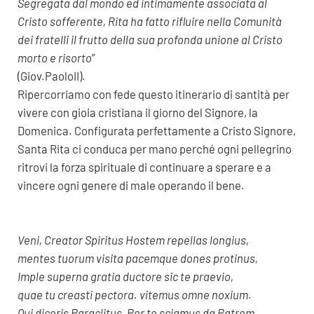
Segregata dal mondo ed intimamente associata al
Cristo sofferente, Rita ha fatto rifluire nella Comunità
dei fratelli il frutto della sua profonda unione al Cristo
morto e risorto
”
(Giov.PaoloII).
Ripercorriamo con fede questo itinerario di santità per
vivere con gioia cristiana il giorno del Signore, la
Domenica. Configurata perfettamente a Cristo Signore,
Santa Rita ci conduca per mano perché ogni pellegrino
ritrovi la forza spirituale di continuare a sperare e a
vincere ogni genere di male operando il bene.
Veni, Creator Spiritus Hostem repellas longius,
mentes tuorum visita pacemque dones protinus,
Imple superna gratia ductore sic te praevio,
quae tu creasti pectora. vitemus omne noxium.
Qui diceris Paraclitus, Per te sciamus da Patrem,