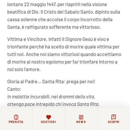
lontano 22 maggio 1447, per riaprirli nella visione
beatifica di Dio. Il Cristo del Sabato Santo, dipinto sulla
cassa solenne che accolse il corpo incorrotto della
Santa, è raffigurato sofferente ma vittorioso.
Vittima e Vincitore. Infatti il Signore Gesù è vivo e
trionfante perché ha scelto di morire quale vittima per
tutti noi. Anche noi siamo vittoriosi quando accettiamo
di morire al nostro egoismo per far trionfare intorno a
noi solo l’amore.
Gloria al Padre… Santa Rita: prega per noi!
Canto:
In malattie incurabili, nei drammi della vita,
ottenga pace intrepida chi invoca Santa Rita.
SANTA DEGLI IMPOSSIBILI ….
PRENOTA
SOSTIENI
NEWS
SCOPRI
11 sosta: Il Roseto che fiorì in pieno inverno