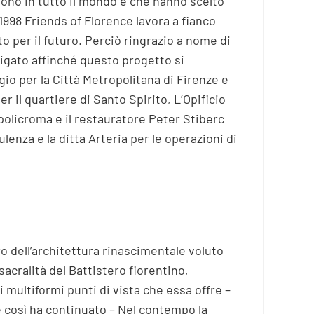
vono in tutto il mondo e che hanno scelto
 1998 Friends of Florence lavora a fianco
o per il futuro. Perciò ringrazio a nome di
digato affinché questo progetto si
io per la Città Metropolitana di Firenze e
 il quartiere di Santo Spirito, L’Opificio
 policroma e il restauratore Peter Stiberc
ulenza e la ditta Arteria per le operazioni di
ro dell’architettura rinascimentale voluto
acralità del Battistero fiorentino,
 multiformi punti di vista che essa offre –
e così ha continuato – Nel contempo la