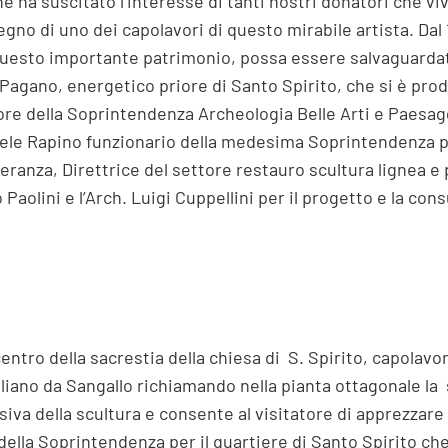
 ha suscitato l’interesse di tanti nostri donatori che vi
egno di uno dei capolavori di questo mirabile artista. Dal
he questo importante patrimonio, possa essere salvaguardat
Pagano, energetico priore di Santo Spirito, che si è pro
tore della Soprintendenza Archeologia Belle Arti e Paesagg
niele Rapino funzionario della medesima Soprintendenza per
eranza, Direttrice del settore restauro scultura lignea e
Paolini e l’Arch. Luigi Cuppellini per il progetto e la cons
centro della sacrestia della chiesa di S. Spirito, capolavo
liano da Sangallo richiamando nella pianta ottagonale la s
va della scultura e consente al visitatore di apprezzare i
della Soprintendenza per il quartiere di Santo Spirito ch