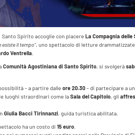
di Santo Spirito accoglie con piacere
La Compagnia delle 
n esiste il tempo”
, uno spettacolo di letture drammatizzate d
rdo Ventrella
.
la
Comunità Agostiniana di Santo Spirito
, si svolgerà
sab
ossibilità – a partire dalle
ore 20.30
– di partecipare a u
e luoghi straordinari come la
Sala del Capitolo
, gli
affres
on
Giulia Bacci Tirinnanzi
, guida turistica abilitata.
ettacolo ha un costo di
15 euro
.