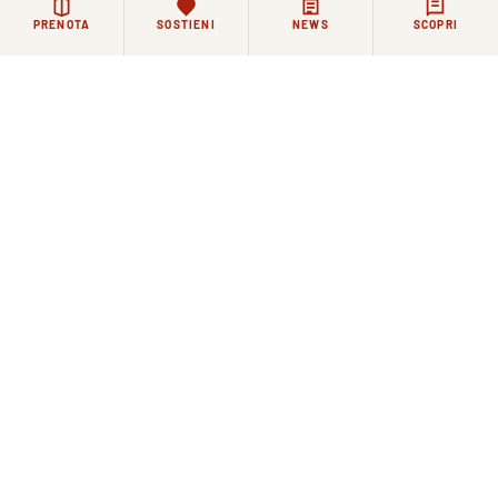
PRENOTA
SOSTIENI
NEWS
SCOPRI
12 GIUGNO 2026
La Comunità Agostiniana di Santo Spirito saluta il
nuovo direttore di Toscana Oggi Simone Pitossi