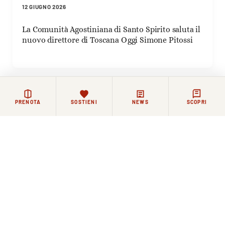
12 GIUGNO 2026
La Comunità Agostiniana di Santo Spirito saluta il
nuovo direttore di Toscana Oggi Simone Pitossi
PRENOTA
SOSTIENI
NEWS
SCOPRI
Rimanere in contatto
La vita di Santo Spirito continua ogni giorno, tra
celebrazioni, incontri e momenti di riflessione.
Chi lo desidera può restare in contatto con la Basilica e
la comunità agostiniana attraverso i nostri canali.