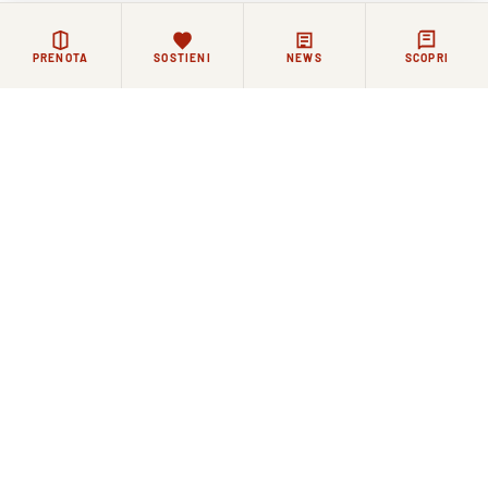
PRENOTA
SOSTIENI
NEWS
SCOPRI
Rimanere in contatto
La vita di Santo Spirito continua ogni giorno, tra
celebrazioni, incontri e momenti di riflessione.
Chi lo desidera può restare in contatto con la Basilica e
la comunità agostiniana attraverso i nostri canali.
NEWSLETTER
FACEBOOK
COMMUNITY WHATSAPP