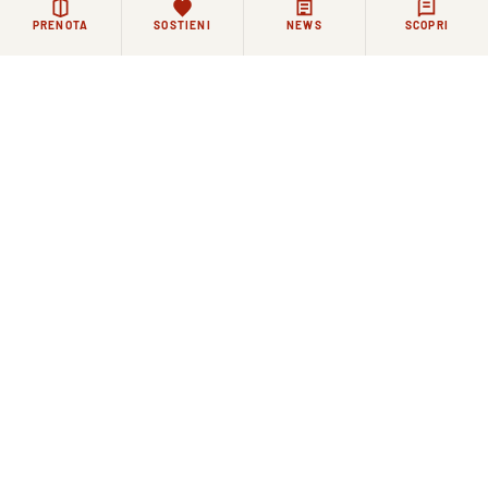
PRENOTA
SOSTIENI
NEWS
SCOPRI
Rimanere in contatto
La vita di Santo Spirito continua ogni giorno, tra
celebrazioni, incontri e momenti di riflessione.
Chi lo desidera può restare in contatto con la Basilica e
la comunità agostiniana attraverso i nostri canali.
NEWSLETTER
FACEBOOK
COMMUNITY WHATSAPP