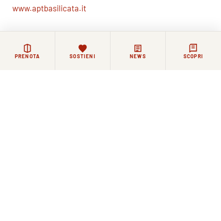
www.aptbasilicata.it
Altre notizie dalla Basilica
PRENOTA
SOSTIENI
NEWS
SCOPRI