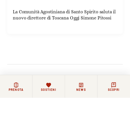
La Comunità Agostiniana di Santo Spirito saluta il
nuovo direttore di Toscana Oggi Simone Pitossi
Rimanere in contatto
PRENOTA
SOSTIENI
NEWS
SCOPRI
La vita di Santo Spirito continua ogni giorno, tra
celebrazioni, incontri e momenti di riflessione.
Chi lo desidera può restare in contatto con la Basilica e
la comunità agostiniana attraverso i nostri canali.