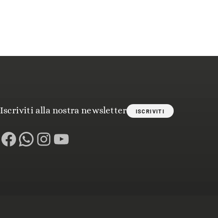
Iscriviti alla nostra newsletter
ISCRIVITI
Facebook
WhatsApp
Instagram
YouTube