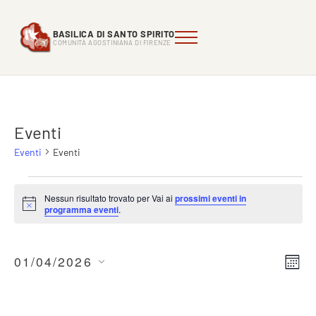
Passa al contenuto principale
Skip to header right navigation
Skip to site footer
BASILICA DI SANTO SPIRITO
Menu
Comunità Agostiniana di FIrenze
Basilica di Santo Spirito
COMUNITÀ AGOSTINIANA DI FIRENZE
Eventi
Eventi
Eventi
Eventi
Nessun risultato trovato per Vai ai
prossimi eventi in
Notice
programma eventi
.
01/04/2026
Even
Eve
M
Seleziona
e
Vis
Rice
s
la
Nav
e