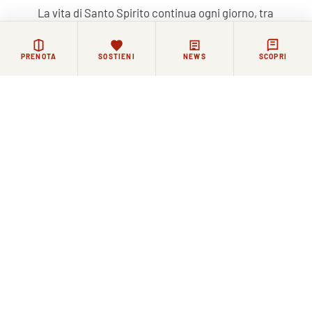
La vita di Santo Spirito continua ogni giorno, tra
celebrazioni, incontri e momenti di riflessione.
Chi lo desidera può restare in contatto con la Basilica e
PRENOTA
SOSTIENI
NEWS
SCOPRI
la comunità agostiniana attraverso i nostri canali.
NEWSLETTER
FACEBOOK
COMMUNITY WHATSAPP
Iscriviti alla nostra newsletter
ISCRIVITI
Facebook
WhatsApp
Instagram
YouTube