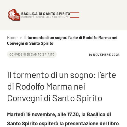
Passa al contenuto principale
Skip to header right navigation
Skip to site footer
BASILICA DI SANTO SPIRITO
Menu
Comunità Agostiniana di FIrenze
Basilica di Santo Spirito
COMUNITÀ AGOSTINIANA DI FIRENZE
Home
»
Il tormento di un sogno: l’arte di Rodolfo Marma nei
Convegni di Santo Spirito
14 NOVEMBRE 2024
CONVEGNI DI SANTO SPIRITO
Il tormento di un sogno: l’arte
di Rodolfo Marma nei
Convegni di Santo Spirito
Martedì 19 novembre, alle 17.30, la Basilica di
Santo Spirito ospiterà la presentazione del libro