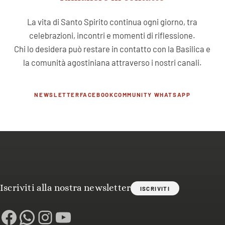
La vita di Santo Spirito continua ogni giorno, tra
celebrazioni, incontri e momenti di riflessione.
Chi lo desidera può restare in contatto con la Basilica e
la comunità agostiniana attraverso i nostri canali.
NEWSLETTER
FACEBOOK
COMMUNITY WHATSAPP
Iscriviti alla nostra newsletter
ISCRIVITI
Facebook
WhatsApp
Instagram
YouTube