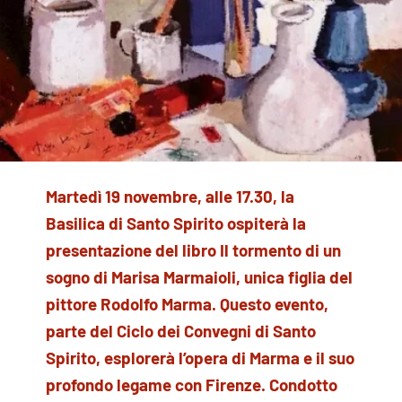
Martedì 19 novembre, alle 17.30, la
Basilica di Santo Spirito ospiterà la
presentazione del libro Il tormento di un
sogno di Marisa Marmaioli, unica figlia del
pittore Rodolfo Marma. Questo evento,
parte del Ciclo dei Convegni di Santo
Spirito, esplorerà l’opera di Marma e il suo
profondo legame con Firenze. Condotto