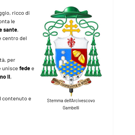
ggio, ricco di
onta le
e sante
,
 centro del
tà, per
e unisce
fede
e
no II
,
il contenuto e
Stemma dell’Arcivescovo
Gambelli