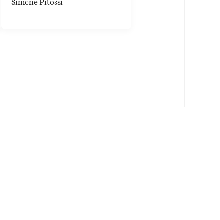
Simone Pitossi
ncontri e
munità