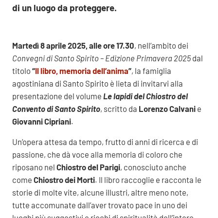
di un luogo da proteggere.
Martedì 8 aprile 2025, alle ore 17.30
, nell’ambito dei
Convegni di Santo Spirito – Edizione Primavera 2025
dal
titolo
“
Il libro, memoria dell’anima
”
, la famiglia
agostiniana di Santo Spirito è lieta di invitarvi alla
presentazione del volume
Le lapidi del Chiostro del
Convento di Santo Spirito
, scritto da
Lorenzo Calvani
e
Giovanni Cipriani
.
Un’opera attesa da tempo, frutto di anni di ricerca e di
passione, che dà voce alla memoria di coloro che
riposano nel
Chiostro del Parigi
, conosciuto anche
come
Chiostro dei Morti
. Il libro raccoglie e racconta le
storie di molte vite, alcune illustri, altre meno note,
tutte accomunate dall’aver trovato pace in uno dei
luoghi più suggestivi e ricchi di spiritualità dell’intero