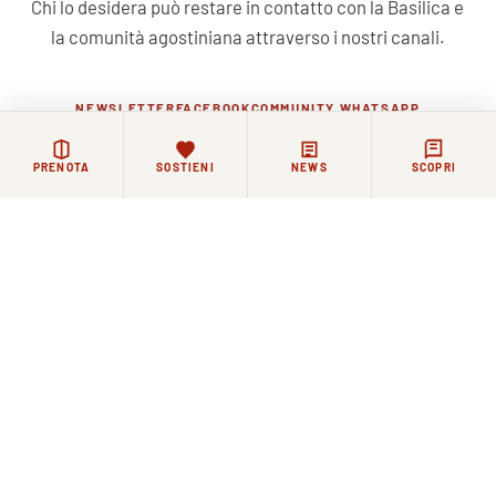
Chi lo desidera può restare in contatto con la Basilica e
la comunità agostiniana attraverso i nostri canali.
NEWSLETTER
FACEBOOK
COMMUNITY WHATSAPP
PRENOTA
SOSTIENI
NEWS
SCOPRI
Iscriviti alla nostra newsletter
ISCRIVITI
Facebook
WhatsApp
Instagram
YouTube