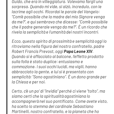
Guido, che era in villeggiatura. Volevamo fargli una
sorpresa. Quando mi vide, si alzò, incredulo, con le
lacrime agli occhi. Ricordai le parole del Vangelo:
“Com’è possibile che la madre del mio Signore venga
da me?”, e qui sembrava che dicesse: “Com’è possibile
che il padre generale venga da me?”. È un ricordo che
rivela la semplicità e l’umanità dei nostri incontri.
Ecco, questo spirito di prossimità e semplicità oggi lo
ritroviamo nella figura del nostro confratello, padre
Robert Francis Prevost, oggi
Papa Leone XIV
.
Quando si è affacciato al balcone, l’effetto prodotto
sulla folla è stato duplice: entusiasmo e
commozione. I suoi occhi lucidi, ma vigili, hanno
abbracciato la gente, e lui si è presentato con
semplicità: “Sono agostiniano”. È un dono grande per
la Chiesa e per noi.
Certo, c’è un po’ di “invidia” perché ci viene “tolto”, ma
siamo certi che la spiritualità agostiniana lo
accompagnerà nel suo pontificato. Come avete visto,
ha scelto lo stemma del cardinale Sebastiano
Martinelli, nostro confratello, e la pianeta che ho