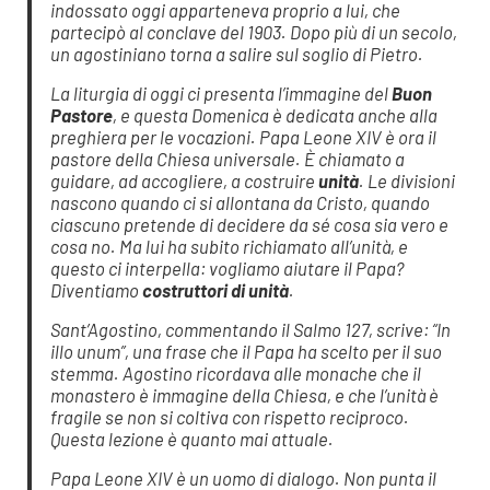
indossato oggi apparteneva proprio a lui, che
partecipò al conclave del 1903. Dopo più di un secolo,
un agostiniano torna a salire sul soglio di Pietro.
La liturgia di oggi ci presenta l’immagine del
Buon
Pastore
, e questa Domenica è dedicata anche alla
preghiera per le vocazioni. Papa Leone XIV è ora il
pastore della Chiesa universale. È chiamato a
guidare, ad accogliere, a costruire
unità
. Le divisioni
nascono quando ci si allontana da Cristo, quando
ciascuno pretende di decidere da sé cosa sia vero e
cosa no. Ma lui ha subito richiamato all’unità, e
questo ci interpella: vogliamo aiutare il Papa?
Diventiamo
costruttori di unità
.
Sant’Agostino, commentando il Salmo 127, scrive:
“In
illo unum”
, una frase che il Papa ha scelto per il suo
stemma. Agostino ricordava alle monache che il
monastero è immagine della Chiesa, e che l’unità è
fragile se non si coltiva con rispetto reciproco.
Questa lezione è quanto mai attuale.
Papa Leone XIV è un uomo di dialogo. Non punta il