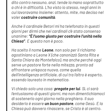
dito contro nessuno, anzi, tende la mano soprattutto
a chi è in difficoltà. L’ho visto io stesso, negli anni in
cui lavoravamo insieme: attento, mite, ma deciso nel
voler
costruire comunità
.
Anche il cardinale Betori mi ha telefonato in questi
giorni per dirmi che nei cardinali c’è stato consenso
unanime:
“È l’uomo giusto per costruire l’unità nella
Chiesa”
. E questo non è poco.
Ha scelto il nome
Leone
, non solo per il richiamo
agostiniano a Leone X (che canonizzò Santa Rita e
Santa Chiara da Montefalco), ma anche perché oggi
serve un pastore forte nella mitezza, pronto ad
affrontare un’epoca nuova, come quella
dell’intelligenza artificiale, di cui tra l’altro è esperto,
essendo laureato in matematica.
Vi chiedo solo una cosa:
pregate per lui
. Sì, ci sarà
l’entusiasmo di questi giorni, ma non dimentichiamoci
di sostenerlo ogni giorno nella preghiera. Il suo
desiderio è essere
un buon pastore
, come Gesù. E la
Chiesa può davvero rinascere, se Cristo è al centro.