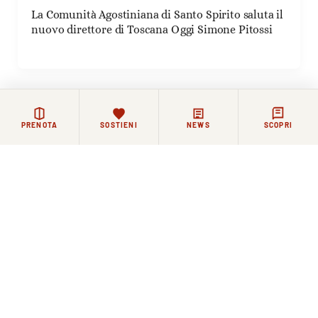
La Comunità Agostiniana di Santo Spirito saluta il
nuovo direttore di Toscana Oggi Simone Pitossi
PRENOTA
SOSTIENI
NEWS
SCOPRI
Rimanere in contatto
La vita di Santo Spirito continua ogni giorno, tra
celebrazioni, incontri e momenti di riflessione.
Chi lo desidera può restare in contatto con la Basilica e
la comunità agostiniana attraverso i nostri canali.