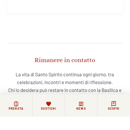
Rimanere in contatto
La vita di Santo Spirito continua ogni giorno, tra
celebrazioni, incontri e momenti di riflessione.
Chi lo desidera può restare in contatto con la Basilica e
la comunità agostiniana attraverso i nostri canali.
PRENOTA
SOSTIENI
NEWS
SCOPRI
NEWSLETTER
FACEBOOK
COMMUNITY WHATSAPP