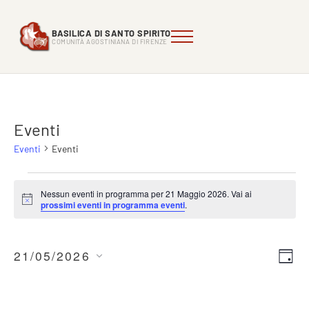
Passa al contenuto principale
Skip to header right navigation
Skip to site footer
BASILICA DI SANTO SPIRITO
Menu
Comunità Agostiniana di FIrenze
Basilica di Santo Spirito
COMUNITÀ AGOSTINIANA DI FIRENZE
Eventi
Eventi
Eventi
Eventi for 21 Maggio 2026
Nessun eventi in programma per 21 Maggio 2026. Vai ai
Notice
prossimi eventi in programma eventi
.
21/05/2026
Even
Eve
G
Seleziona
i
Vis
Rice
o
la
Nav
r