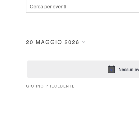
Eventi
Inserisci
Parola
Ricerca
Chiave.
Cerca
e
20 MAGGIO 2026
Eventi
Seleziona
per
viste
la
Parola
data.
Chiave.
Nessun ev
Navigazione
GIORNO PRECEDENTE