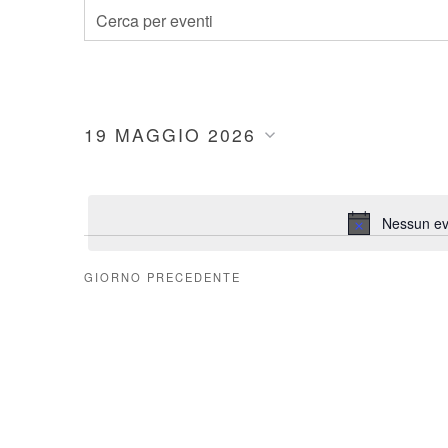
Eventi
Inserisci
Parola
Ricerca
Chiave.
Cerca
e
19 MAGGIO 2026
Eventi
Seleziona
per
viste
la
Parola
data.
Chiave.
Nessun ev
Navigazione
GIORNO PRECEDENTE