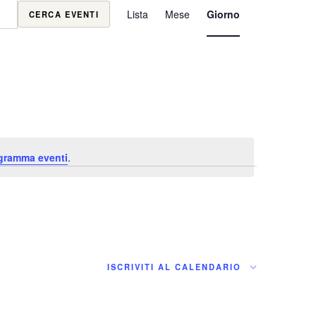
Evento
Lista
Mese
Giorno
CERCA EVENTI
Viste
Navigazione
ogramma eventi
.
ISCRIVITI AL CALENDARIO