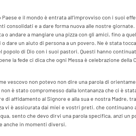
Paese e il mondo è entrata all’improvviso con i suoi effet
 consolidati e a dare forma nuova alle nostre giornate. T
 o andare a mangiare una pizza con gli amici, fino a quel
ni o dare un aiuto di persona a un povero. Ne è stata toccat
l popolo di Dio con i suoi pastori. Questi hanno continuat
bbene la fede ci dica che ogni Messa è celebrazione della
me vescovo non potevo non dire una parola di orientament
i non è stato compromesso dalla lontananza che ci è stat
iere di affidamento al Signore e alla sua e nostra Madre, 
 vi è assicurata dai miei e vostri preti. che continuano 
ua, sento che devo dirvi una parola specifica, anzi un po
e anche in momenti diversi.