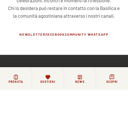
celebrazioni, incontri e momenti di riflessione.
Chi lo desidera può restare in contatto con la Basilica e
la comunità agostiniana attraverso i nostri canali.
NEWSLETTER
FACEBOOK
COMMUNITY WHATSAPP
PRENOTA
SOSTIENI
NEWS
SCOPRI
Iscriviti alla nostra newsletter
ISCRIVITI
Facebook
WhatsApp
Instagram
YouTube