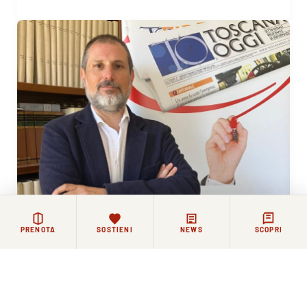
PRENOTA
SOSTIENI
NEWS
SCOPRI
12 GIUGNO 2026
La Comunità Agostiniana di Santo Spirito saluta il
nuovo direttore di Toscana Oggi Simone Pitossi