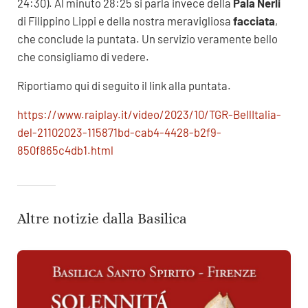
24:30). Al minuto 28:25 si parla invece della
Pala Nerli
di Filippino Lippi e della nostra meravigliosa
facciata
,
che conclude la puntata. Un servizio veramente bello
che consigliamo di vedere.
Riportiamo qui di seguito il link alla puntata.
https://www.raiplay.it/video/2023/10/TGR-BellItalia-
del-21102023-115871bd-cab4-4428-b2f9-
850f865c4db1.html
Altre notizie dalla Basilica