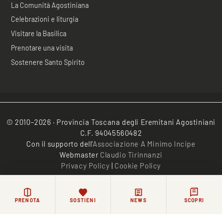
La Comunità Agostiniana
Celebrazioni e liturgia
Visitare la Basilica
Prenotare una visita
Sostenere Santo Spirito
© 2010–2026 · Provincia Toscana degli Eremitani Agostiniani
C.F. 94045560482
Con il supporto dell’
Associazione A Minimo Incipe
Webmaster
Claudio Tirinnanzi
Privacy Policy
|
Cookie Policy
/*
*/
PRENOTA
SOSTIENI
NEWS
SCOPRI