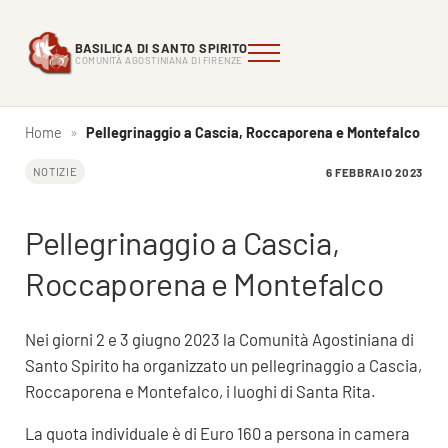
Passa al contenuto principale
Skip to header right navigation
Skip to site footer
BASILICA DI SANTO SPIRITO
Menu
Comunità Agostiniana di FIrenze
Basilica di Santo Spirito
COMUNITÀ AGOSTINIANA DI FIRENZE
Home
»
Pellegrinaggio a Cascia, Roccaporena e Montefalco
6 FEBBRAIO 2023
NOTIZIE
Pellegrinaggio a Cascia,
Roccaporena e Montefalco
Nei giorni 2 e 3 giugno 2023 la Comunità Agostiniana di
Santo Spirito ha organizzato un pellegrinaggio a Cascia,
Roccaporena e Montefalco, i luoghi di Santa Rita.
La quota individuale è di Euro 160 a persona in camera