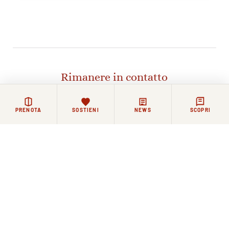
Rimanere in contatto
La vita di Santo Spirito continua ogni giorno, tra
PRENOTA
SOSTIENI
NEWS
SCOPRI
celebrazioni, incontri e momenti di riflessione.
Chi lo desidera può restare in contatto con la Basilica e
la comunità agostiniana attraverso i nostri canali.
NEWSLETTER
FACEBOOK
COMMUNITY WHATSAPP