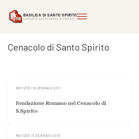
Passa al contenuto principale
Skip to header right navigation
Skip to site footer
BASILICA DI SANTO SPIRITO
Menu
Comunità Agostiniana di FIrenze
Basilica di Santo Spirito
COMUNITÀ AGOSTINIANA DI FIRENZE
Cenacolo di Santo Spirito
NOTIZIE
|
19 GENNAIO 2011
Fondazione Romano nel Cenacolo di
S.Spirito
NOTIZIE
|
5 GENNAIO 2010