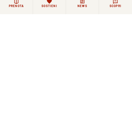
PRENOTA
SOSTIENI
NEWS
SCOPRI
12 GIUGNO 2026
La Comunità Agostiniana di Santo Spirito saluta il
nuovo direttore di Toscana Oggi Simone Pitossi
Rimanere in contatto
La vita di Santo Spirito continua ogni giorno, tra
celebrazioni, incontri e momenti di riflessione.