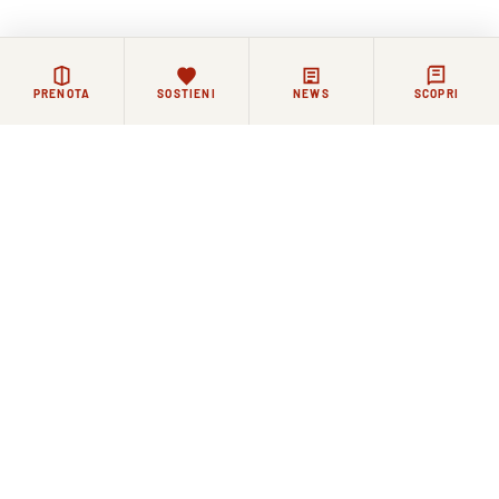
PRENOTA
SOSTIENI
NEWS
SCOPRI
Rimanere in contatto
La vita di Santo Spirito continua ogni giorno, tra
celebrazioni, incontri e momenti di riflessione.
Chi lo desidera può restare in contatto con la Basilica e
la comunità agostiniana attraverso i nostri canali.
NEWSLETTER
FACEBOOK
COMMUNITY WHATSAPP