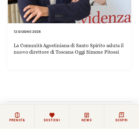
12 GIUGNO 2026
La Comunità Agostiniana di Santo Spirito saluta il
nuovo direttore di Toscana Oggi Simone Pitossi
Rimanere in contatto
PRENOTA
SOSTIENI
NEWS
SCOPRI
La vita di Santo Spirito continua ogni giorno, tra