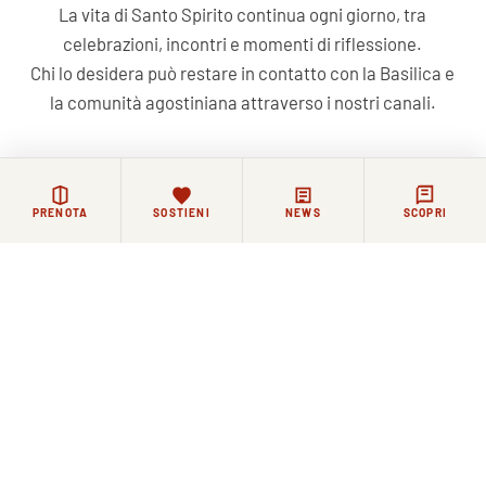
La vita di Santo Spirito continua ogni giorno, tra
celebrazioni, incontri e momenti di riflessione.
Chi lo desidera può restare in contatto con la Basilica e
la comunità agostiniana attraverso i nostri canali.
NEWSLETTER
FACEBOOK
COMMUNITY WHATSAPP
PRENOTA
SOSTIENI
NEWS
SCOPRI
Iscriviti alla nostra newsletter
ISCRIVITI
Facebook
WhatsApp
Instagram
YouTube