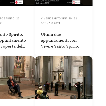
TO SPIRITO
|
23
VIVERE SANTO SPIRITO
|
22
21
GENNAIO 2021
anto Spirito,
Ultimi due
appuntamento
appuntamenti con
scoperta del
Vivere Santo Spirito
o di
ngelo”