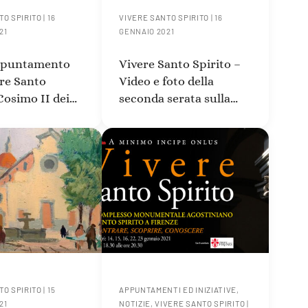
TO SPIRITO
|
16
VIVERE SANTO SPIRITO
|
16
21
GENNAIO 2021
ppuntamento
Vivere Santo Spirito –
re Santo
Video e foto della
Cosimo II dei
seconda serata sulla
 il Trionfo
Pietà di Santo Spirito
ienza
TO SPIRITO
|
15
APPUNTAMENTI ED INIZIATIVE
,
21
NOTIZIE
,
VIVERE SANTO SPIRITO
|