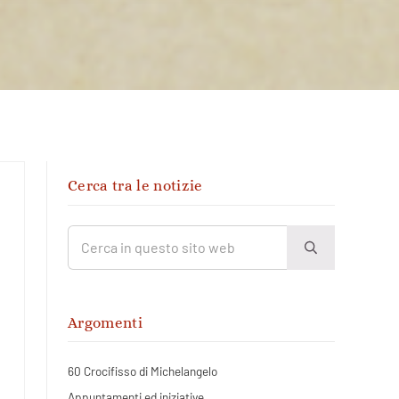
Sidebar
Cerca tra le notizie
Cerca in questo sito web
Submit search
Argomenti
60 Crocifisso di Michelangelo
Appuntamenti ed iniziative