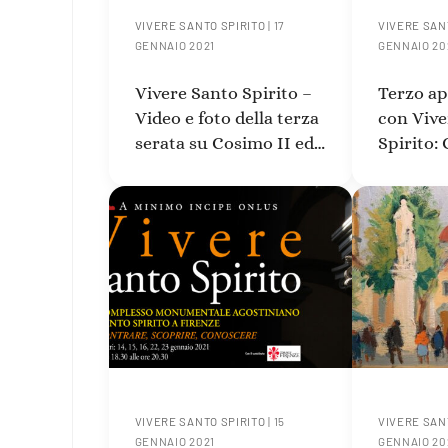
VIVERE SANTO SPIRITO
|
17
VIVERE SAN
GENNAIO 2021
GENNAIO 20
Vivere Santo Spirito –
Terzo a
Video e foto della terza
con Vive
serata su Cosimo II ed
Spirito: 
il trionfo della scienza
Medici ed
della Sc
VIVERE SANTO SPIRITO
|
15
VIVERE SAN
GENNAIO 2021
GENNAIO 20