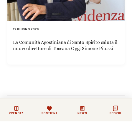
12 GIUGNO 2026
La Comunità Agostiniana di Santo Spirito saluta il
nuovo direttore di Toscana Oggi Simone Pitossi
Rimanere in contatto
PRENOTA
SOSTIENI
NEWS
SCOPRI
La vita di Santo Spirito continua ogni giorno, tra