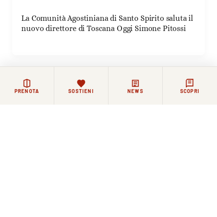
La Comunità Agostiniana di Santo Spirito saluta il
nuovo direttore di Toscana Oggi Simone Pitossi
PRENOTA
SOSTIENI
NEWS
SCOPRI
Rimanere in contatto
La vita di Santo Spirito continua ogni giorno, tra
celebrazioni, incontri e momenti di riflessione.
Chi lo desidera può restare in contatto con la Basilica e
la comunità agostiniana attraverso i nostri canali.